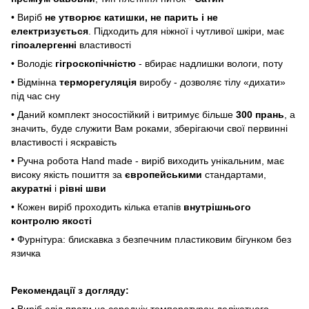
• Виріб
не утворює катишки, не парить і не
електризується
. Підходить для ніжної і чутливої ​​шкіри, має
гіпоалергенні
властивості
• Володіє
гігроскопічністю
- вбирає надлишки вологи, поту
• Відмінна
терморегуляція
виробу - дозволяє тілу «дихати»
під час сну
• Даний комплект зносостійкий і витримує більше
300 прань
, а
значить, буде служити Вам роками, зберігаючи свої первинні
властивості і яскравість
• Ручна робота
Hand made
- виріб виходить унікальним, має
високу якість пошиття за
європейськими
стандартами,
акуратні
і
рівні шви
• Кожен виріб проходить кілька етапів
внутрішнього
контролю якості
• Фурнітура: блискавка з безпечним пластиковим бігунком без
язичка
Рекомендації з догляду:
• Виріб слід прати на середніх температурах делікатного