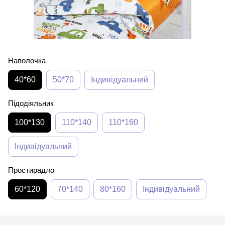
Наволочка
40*60
50*70
Індивідуальний
Підодіяльник
100*130
110*140
110*160
Індивідуальний
Простирадло
60*120
70*140
80*160
Індивідуальний