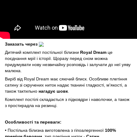
Заказать через
Дитячий комплект постільної білизни
Royal Dream
це
поєднання мрії і історії. Щоразу перед сном можна
придумувати нову незвичайну розповідь і залучати до неї уяву
малюка.
Виріб від Royal Dream має сяючий блиск. Особливе плетіння
сатину зі скручених ниток надає тканині гладкості, м'якості, а
також тактильно
нагадує шовк
.
Комплект постілі складається з підковдри і наволочки, а також
з простирадла на резинці.
Особливості та переваги:
• Постільна білизна виготовлена ​​з гіпоалергенної
100%
преміум бавовни
, тип плетіння ниток -
Сатин