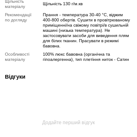
Щільність
Щільність 130 г/м.кв
матеріалу
Рекомендації
Прання - температура 30-40 °C, віджим
по догляду
400-800 обертів. Сушити в провітрюваному
приміщенні/на свіжому повітрі/в сушильній
машині (низька температура). Не
застосовувати засоби для виведення плям
для білих тканин. Прасувати в режимі
бавовна.
Особливості
100% люкс бавовна (органічна та
матеріалу
гіпоалергенна), тип плетіння ниток - Сатин
Відгуки
Додайте перший відгук