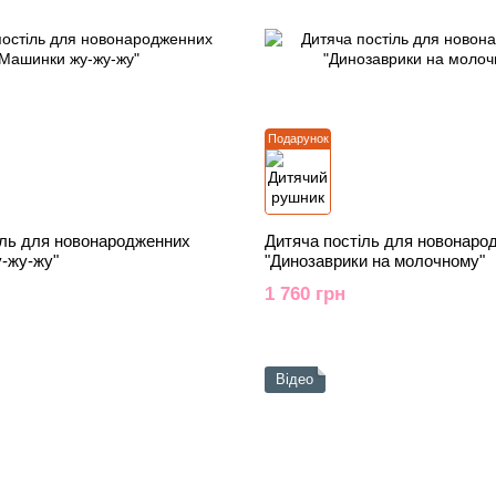
Подарунок
іль для новонародженних
Дитяча постіль для новонаро
-жу-жу"
"Динозаврики на молочному"
1 760 грн
Відео