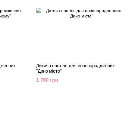
дженних
Дитяча постіль для новонародженних
"Дино місто"
1 760 грн