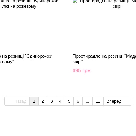
 на резинці "Єдинорожки
Простирадло на резинці "Мад
жевому"
звірі"
695 грн
Назад
1
2
3
4
5
6
...
11
Вперед