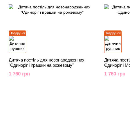
Подарунок
Подарунок
Дитяча постіль для новонародженних
Дитяча пост
"Єдиноріг і іграшки на рожевому"
Єдиноріг і М
1 760 грн
1 760 грн