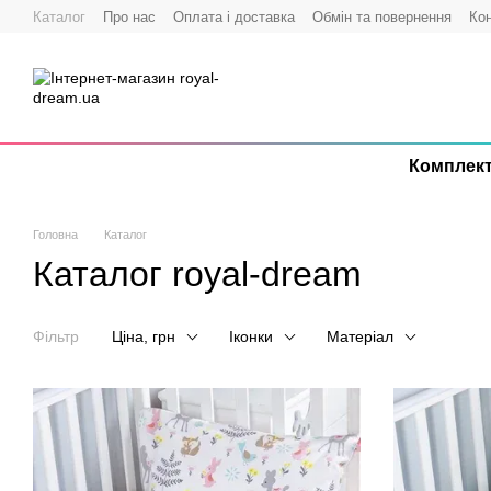
Перейти до основного контенту
Каталог
Про нас
Оплата і доставка
Обмін та повернення
Кон
Комплект
Головна
Каталог
Каталог royal-dream
Фільтр
Ціна, грн
Іконки
Матеріал