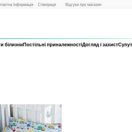
тактна інформація
Співпраця
Відгуки про магазин
и білизни
Постільні приналежності
Догляд і захист
Супут