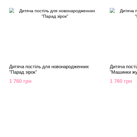
Дитяча постіль для новонародженних
Дитяча пост
"Парад зірок"
"Машинки жу
1 760 грн
1 760 грн