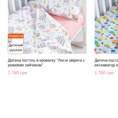
Подарунок
Дитяча постіль в кроватку "Лесні звірята з
Дитяча пості
рожевим зайчиком"
екскаватор 
1 760 грн
1 760 грн