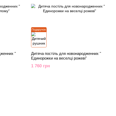
Подарунок
дженних "
Дитяча постіль для новонародженних "
Единорожки на веселці рожеві"
1 760 грн