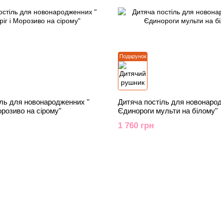
Подарунок
іль для новонародженних "
Дитяча постіль для новонаро
орозиво на сірому"
Єдинороги мульти на білому"
1 760 грн