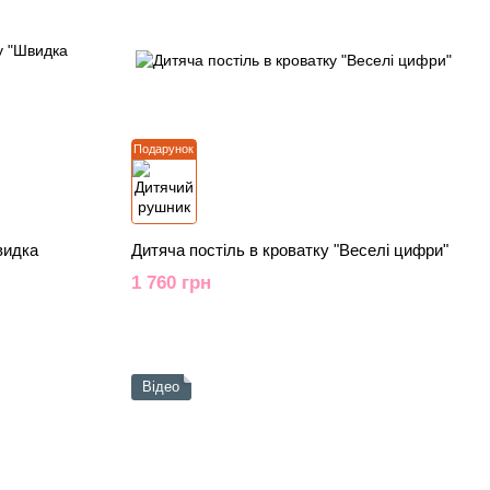
Подарунок
видка
Дитяча постіль в кроватку "Веселі цифри"
1 760 грн
Відео