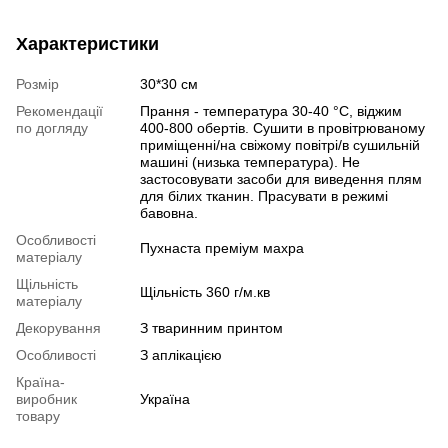
Характеристики
Розмір
30*30 см
Рекомендації
Прання - температура 30-40 °C, віджим
по догляду
400-800 обертів. Сушити в провітрюваному
приміщенні/на свіжому повітрі/в сушильній
машині (низька температура). Не
застосовувати засоби для виведення плям
для білих тканин. Прасувати в режимі
бавовна.
Особливості
Пухнаста преміум махра
матеріалу
Щільність
Щільність 360 г/м.кв
матеріалу
Декорування
З тваринним принтом
Особливості
З аплікацією
Країна-
виробник
Україна
товару