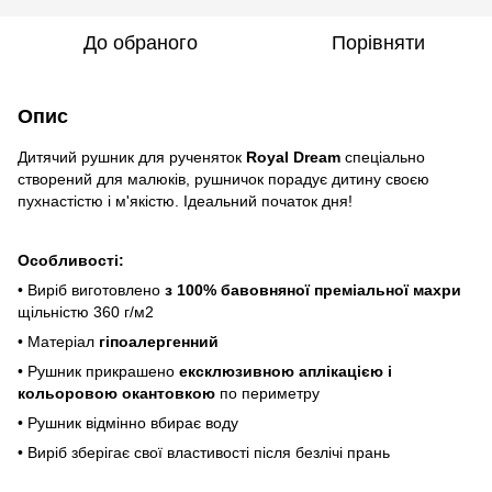
До обраного
Порівняти
Опис
Дитячий рушник для рученяток
Royal Dream
спеціально
створений для малюків, рушничок порадує дитину своєю
пухнастістю і м'якістю. Ідеальний початок дня!
Особливості:
• Виріб виготовлено
з 100% бавовняної преміальної махри
щільністю 360 г/м2
• Матеріал
гіпоалергенний
• Рушник прикрашено
ексклюзивною аплікацією і
кольоровою окантовкою
по периметру
• Рушник відмінно вбирає воду
• Виріб зберігає свої властивості після безлічі прань