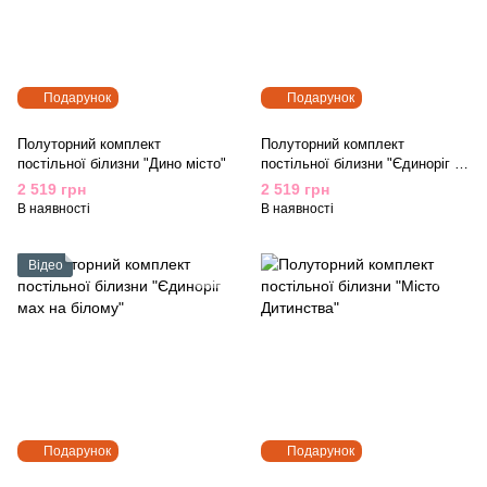
Подарунок
Подарунок
Полуторний комплект
Полуторний комплект
постільної білизни "Дино місто"
постільної білизни "Єдиноріг і
Морозиво на сірому"
2 519 грн
2 519 грн
В наявності
В наявності
Відео
Подарунок
Подарунок