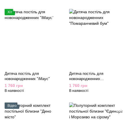
Хіт
Дитяча постіль для
Дитяча постіль для
новонародженних "iМаус"
новонародженних
"Помаранчевий бум"
1 760 грн
1 760 грн
В наявності
В наявності
Відео