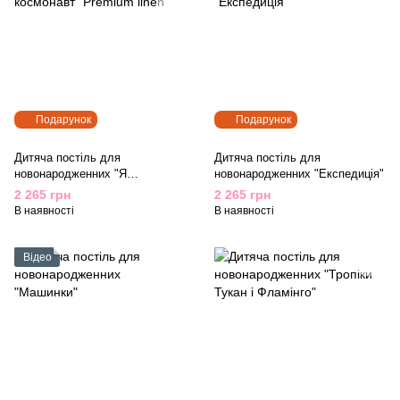
Подарунок
Подарунок
Дитяча постіль для
Дитяча постіль для
новонародженних "Я
новонародженних "Експедиція"
космонавт" Premium linen
2 265 грн
2 265 грн
В наявності
В наявності
Відео