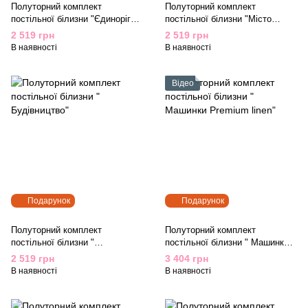
Полуторний комплект
Полуторний комплект
постільної білизни "Єдиноріг
постільної білизни "Місто
мах на білому"
Дитинства"
2 519 грн
2 519 грн
В наявності
В наявності
Відео
Подарунок
Подарунок
Полуторний комплект
Полуторний комплект
постільної білизни "
постільної білизни " Машинки
Будівництво"
Premium linen"
2 519 грн
3 404 грн
В наявності
В наявності