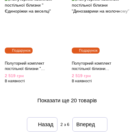
Подарунок
Подарунок
Полуторний комплект
Полуторний комплект
постільної білизни "
постільної білизни
Єдиноріжки на веселці"
"Динозаврики на молочному"
2 519 грн
2 519 грн
В наявності
В наявності
Показати ще 20 товарів
Назад
Вперед
2
з 6