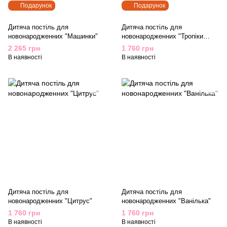
Подарунок
Подарунок
Дитяча постіль для
Дитяча постіль для
новонародженних "Машинки"
новонародженних "Тропіки
Тукан і Фламінго"
2 265 грн
1 760 грн
В наявності
В наявності
Дитяча постіль для
Дитяча постіль для
новонародженних "Цитрус"
новонародженних "Ванілька"
1 760 грн
1 760 грн
В наявності
В наявності