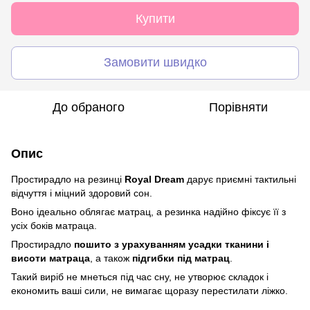
Купити
Замовити швидко
До обраного
Порівняти
Опис
Простирадло на резинці
Royal Dream
дарує приємні тактильні
відчуття і міцний здоровий сон.
Воно ідеально облягає матрац, а резинка надійно фіксує її з
усіх боків матраца.
Простирадло
пошито з урахуванням усадки тканини і
висоти матраца
, а також
підгибки під матрац
.
Такий виріб не мнеться під час сну, не утворює складок і
економить ваші сили, не вимагає щоразу перестилати ліжко.