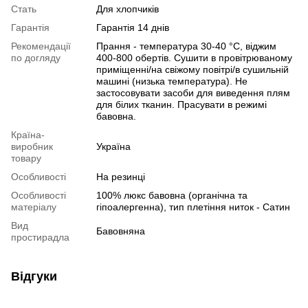
Стать
Для хлопчиків
Гарантія
Гарантія 14 днів
Рекомендації
Прання - температура 30-40 °C, віджим
по догляду
400-800 обертів. Сушити в провітрюваному
приміщенні/на свіжому повітрі/в сушильній
машині (низька температура). Не
застосовувати засоби для виведення плям
для білих тканин. Прасувати в режимі
бавовна.
Країна-
виробник
Україна
товару
Особливості
На резинці
Особливості
100% люкс бавовна (органічна та
матеріалу
гіпоалергенна), тип плетіння ниток - Сатин
Вид
Бавовняна
простирадла
Відгуки