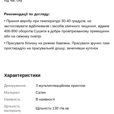
під час сну
Рекомендації по догляду:
• Прання виробу при температурі 30-40 градусів, не
застосовувати відбілювачів і засобів хімічного чищення, віджим
400-800 оборотів.Сушити в добре провітрюваному приміщенні
або на свіжому повітрі
• Прасувати білизну на режимі бавовна. Прасувати зручно таке
простирадло на прасувальній дошці, зачепивши куточок
Характеристики
Декорування
З мультиплікаційним принтом
Матеріал
Сатин
Наявність
В наявності
Щільність
Щільність 130 г/м.кв
матеріалу